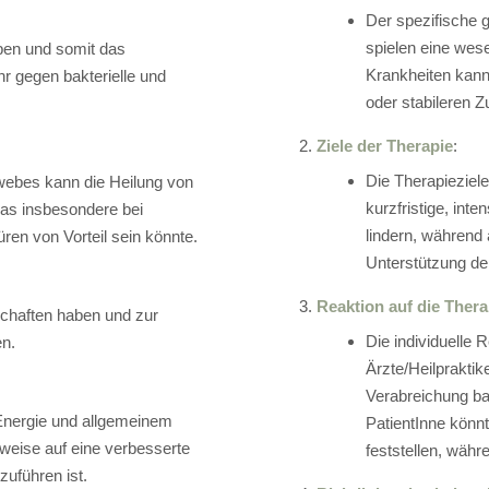
Der spezifische 
spielen eine wes
aben und somit das
Krankheiten kann 
 gegen bakterielle und
oder stabileren 
Ziele der Therapie
:
Die Therapieziele
webes kann die Heilung von
kurzfristige, in
s insbesondere bei
lindern, während
n von Vorteil sein könnte.
Unterstützung de
Reaktion auf die Thera
haften haben und zur
Die individuelle 
en.
Ärzte/Heilprakti
Verabreichung ba
 Energie und allgemeinem
PatientInne könn
weise auf eine verbesserte
feststellen, währ
zuführen ist.