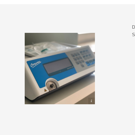
D
S
SN