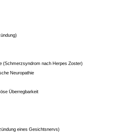
zündung)
ie (Schmerzsyndrom nach Herpes Zoster)
ische Neuropathie
vöse Überregbarkeit
tzündung eines Gesichtsnervs)