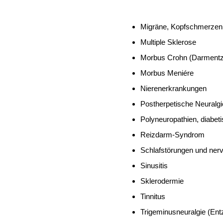
Migräne, Kopfschmerzen
Multiple Sklerose
Morbus Crohn (Darment
Morbus Meniére
Nierenerkrankungen
Postherpetische Neuralg
Polyneuropathien, diabet
Reizdarm-Syndrom
Schlafstörungen und ner
Sinusitis
Sklerodermie
Tinnitus
Trigeminusneuralgie (En