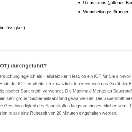
Ulcus cruris („offenes Bei
Wundheilungsstörungen
flüssigkeit)
(IOT) durchgeführt?
uchung lege ich als Heilpraktikerin fest, ob ein IOT für Sie sinnvoll 
m Ende der IOT empfehle ich zusätzlich. Ich verwende das Gerät d
inischer Sauerstoff verwendet. Die Maximale Menge an Sauerstoff die
in sehr großer Sicherheitsabstand gewährleistet. Die Sauerstoffthera
ie Geschwindigkeit des Sauerstoffes langsam eingeschlichen wird. Das
usion
muss
eine Ruhezeit von 20 Minuten eingehalten werden.