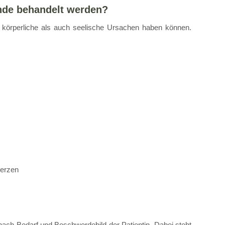
nde behandelt werden?
 körperliche als auch seelische Ursachen haben können.
merzen
nach Bedarf und Beschwerdebild der Patientin. Dabei steht