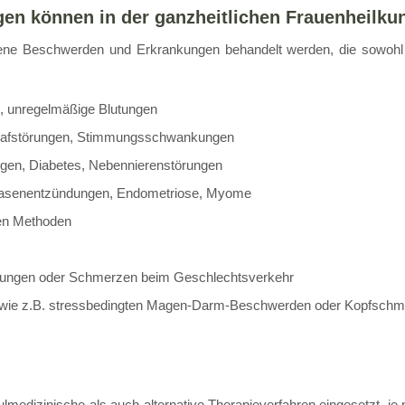
en können in der ganzheitlichen Frauenheilku
dene Beschwerden und Erkrankungen behandelt werden, die sowohl
 unregelmäßige Blutungen
hlafstörungen, Stimmungsschwankungen
ngen, Diabetes, Nebennierenstörungen
.Blasenentzündungen, Endometriose, Myome
hen Methoden
örungen oder Schmerzen beim Geschlechtsverkehr
 wie z.B. stressbedingten Magen-Darm-Beschwerden oder Kopfsch
lmedizinische als auch alternative Therapieverfahren eingesetzt, je 