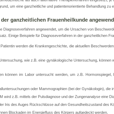
grund, um eine ganzheitliche und patientenorientierte Behandlung zu 
 der ganzheitlichen Frauenheilkunde angewend
dene Diagnoseverfahren angewendet, um die Ursachen von Beschwe
tz. Einige Beispiele für Diagnoseverfahren in der ganzheitlichen Fr
Patientin werden die Krankengeschichte, die aktuellen Beschwerden 
 Untersuchung, wie z.B. eine gynäkologische Untersuchung, können
oben können im Labor untersucht werden, um z.B. Hormonspiegel, 
alluntersuchungen oder Mammographien (bei der Gynäkologin), die i
M wird z.B. mittels der Pulsdiagnose und der Zungenanalyse eine Dia
der Iris des Auges Rückschlüsse auf den Gesundheitszustand des K
nnen Blockaden im Energiefluss des Körpers aufgedeckt werden.