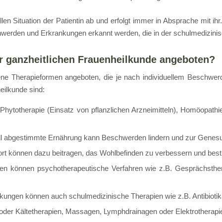
en Situation der Patientin ab und erfolgt immer in Absprache mit ihr
den und Erkrankungen erkannt werden, die in der schulmedizinisch
r ganzheitlichen Frauenheilkunde angeboten?
dene Therapieformen angeboten, die je nach individuellem Beschw
eilkunde sind:
e Phytotherapie (Einsatz von pflanzlichen Arzneimitteln), Homöopat
ll abgestimmte Ernährung kann Beschwerden lindern und zur Genesu
 können dazu beitragen, das Wohlbefinden zu verbessern und best
n können psychotherapeutische Verfahren wie z.B. Gesprächsther
ungen können auch schulmedizinische Therapien wie z.B. Antibiotika,
oder Kältetherapien, Massagen, Lymphdrainagen oder Elektrotherapi